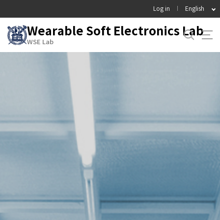
바
Log in
English
로
Wearable Soft Electronics Lab
가
기
WSE Lab
메
뉴