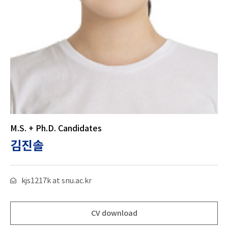
M.S. + Ph.D. Candidates
김진솔
kjs1217k at snu.ac.kr
CV download