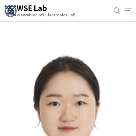
바
WSE Lab
로
Wearable Soft Electronics Lab
김진솔
가
기
메
뉴